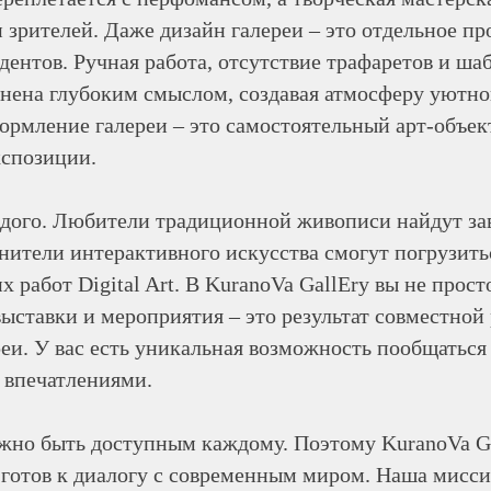
 зрителей. Даже дизайн галереи – это отдельное пр
дентов. Ручная работа, отсутствие трафаретов и ша
лнена глубоким смыслом, создавая атмосферу уютн
ормление галереи – это самостоятельный арт-объек
кспозиции.
аждого. Любители традиционной живописи найдут з
ители интерактивного искусства смогут погрузить
работ Digital Art. В KuranoVa GallEry вы не прост
выставки и мероприятия – это результат совместной
реи. У вас есть уникальная возможность пообщаться 
 впечатлениями.
жно быть доступным каждому. Поэтому KuranoVa Gal
готов к диалогу с современным миром. Наша мисси