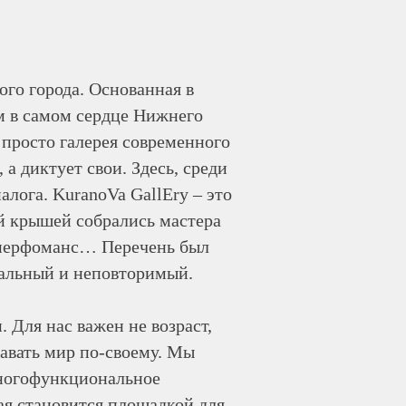
ого города. Основанная в
ом в самом сердце Нижнего
 просто галерея современного
а диктует свои. Здесь, среди
лога. KuranoVa GallEry – это
ной крышей собрались мастера
, перфоманс… Перечень был
кальный и неповторимый.
 Для нас важен не возраст,
давать мир по-своему. Мы
многофункциональное
кая становится площадкой для