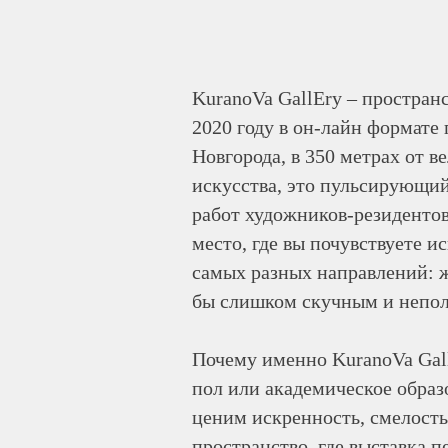
KuranoVa GallEry – пространс
2020 году в он-лайн формате
Новгорода, в 350 метрах от 
искусства, это пульсирующий 
работ художников-резидентов,
место, где вы почувствуете и
самых разных направлений: ж
бы слишком скучным и непол
Почему именно KuranoVa Gall
пол или академическое образ
ценим искренность, смелость
пространство, где выставка 