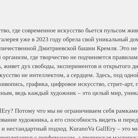
тво, где современное искусство бьется пульсом жив
 галерея уже в 2023 году обрела свой уникальный д
величественной Дмитриевской башни Кремля. Это не
организм, где творчество не подчиняется правилам, 
 живет дух свободы, экспериментов и открытого диа
скусство не интеллектом, а сердцем. Здесь, под од
ивопись, графика, цифровое искусство, стрит-арт
ным, ведь каждый художник – это целый мир, уни
Ery? Потому что мы не ограничиваем себя рамками.
ование художника, а его способность видеть и пере
 и нестандартный подход. KuranoVa GallEry – это 
переплетается с перфомансом, а творческая мастерс